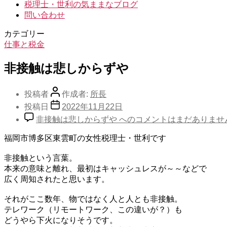
税理士・世利の気ままなブログ
問い合わせ
カテゴリー
仕事と税金
非接触は悲しからずや
投稿者
作成者:
所長
投稿日
2022年11月22日
非接触は悲しからずや への
コメントはまだありませ
福岡市博多区東雲町の女性税理士・世利です
非接触という言葉。
本来の意味と離れ、最初はキャッシュレスが～～などで
広く周知されたと思います。
それがここ数年、物ではなく人と人とも非接触。
テレワーク（リモートワーク、この違いが？）も
どうやら下火になりそうです。