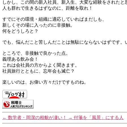
しかし、この間の新入社員、新入生、大変な経験をされたと
人も群れで生きるはずなのに、距離を取れ！
すでにその環境・組織に適応していればまだしも、
新しくその場に入ったのに非接触。
何をどうしろと？
でも、悩んだこと苦しんだことは無駄にならないはずです。
ところで、非接触で良かった点。
義理ある飲み会！
これは会社員の方からよく聞きます。
社員旅行とともに、忘年会も滅亡？
楽しいのは、お偉い方々だけですものね。
←
数学者・岡潔の相貌が凄い！
→
付箋を「風景」にする人